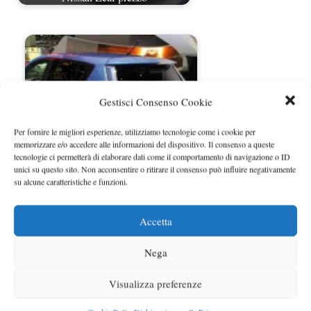
Gestisci Consenso Cookie
Per fornire le migliori esperienze, utilizziamo tecnologie come i cookie per
memorizzare e/o accedere alle informazioni del dispositivo. Il consenso a queste
tecnologie ci permetterà di elaborare dati come il comportamento di navigazione o ID
unici su questo sito. Non acconsentire o ritirare il consenso può influire negativamente
su alcune caratteristiche e funzioni.
Nissan Leaf sarà prodotta anche in
Regno Unito
Accetta
Nega
Visualizza preferenze