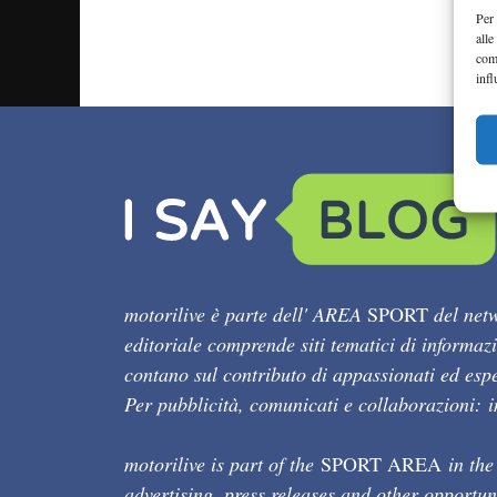
Per 
alle
com
infl
motorilive è parte dell' AREA
SPORT
del netw
editoriale comprende siti tematici di informaz
contano sul contributo di appassionati ed esper
Per pubblicità, comunicati e collaborazioni:
motorilive is part of the
SPORT AREA
in the
advertising, press releases and other opportun