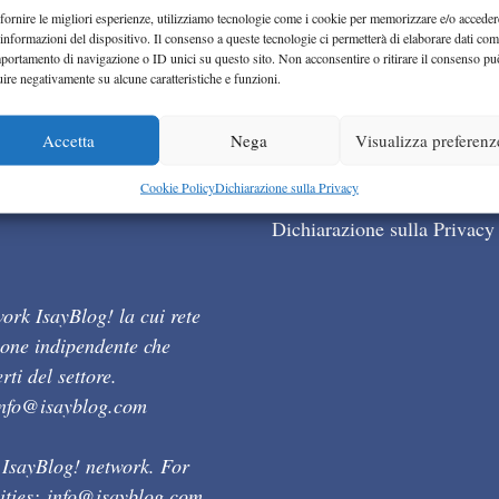
fornire le migliori esperienze, utilizziamo tecnologie come i cookie per memorizzare e/o acceder
 informazioni del dispositivo. Il consenso a queste tecnologie ci permetterà di elaborare dati com
portamento di navigazione o ID unici su questo sito. Non acconsentire o ritirare il consenso pu
uire negativamente su alcune caratteristiche e funzioni.
Accetta
Nega
Visualizza preferenz
Cookie Policy (UE)
Cookie Policy
Dichiarazione sulla Privacy
Dichiarazione sulla Privacy
ork IsayBlog! la cui rete
ione indipendente che
ti del settore.
info@isayblog.com
 IsayBlog! network. For
ities:
info@isayblog.com