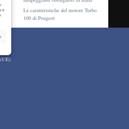
e
Le caratteristiche del motore Turbo
e il
ò
100 di Peugeot
e
 (UE)