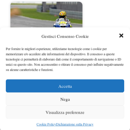
Gestisci Consenso Cookie
Per fornire le migliori esperienze, utilizziamo tecnologie come i cookie per
memorizzare e/o accedere alle informazioni del dispositivo. Il consenso a queste
tecnologie ci permetterà di elaborare dati come il comportamento di navigazione o ID
MotoGp Sepang 2009, Orari e
unici su questo sito. Non acconsentire o ritirare il consenso può influire negativamente
su alcune caratteristiche e funzioni.
Presentazione gran…
Accetta
Nega
Visualizza preferenze
Cookie Policy
Dichiarazione sulla Privacy