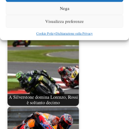
Nega
Visualizza preferenze
Rossi ammette di non essere il più
veloce. A Brno…
Cookie Policy
Dichiarazione sulla Privacy
A Silverstone domina Lorenzo, Rossi
è soltanto decimo