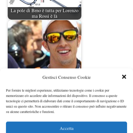
La pole di Brno è tutta per Lorenzo
ma Rossi è là
Gestisci Consenso Cookie
Le dichiarazioni di Iannone e
Dovizioso
Per fornire le migliori esperienze, utilizziamo tecnologie come i cookie per
memorizzare e/o accedere alle informazioni del dispositivo. Il consenso a queste
tecnologie ci permetterà di elaborare dati come il comportamento di navigazione o ID
unici su questo sito. Non acconsentire o ritirare il consenso può influire negativamente
su alcune caratteristiche e funzioni.
Accetta