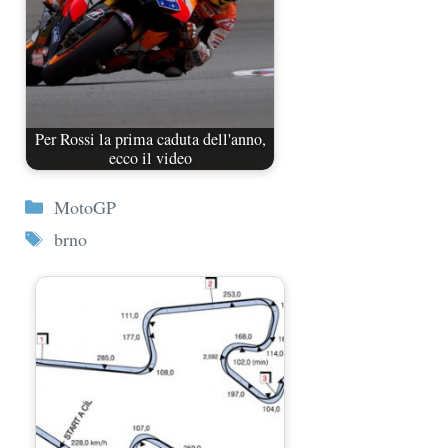
Per Rossi la prima caduta dell'anno,
ecco il video
Categorie
MotoGP
Tag
brno