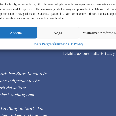
fornire le migliori esperienze, utilizziamo tecnologie come i cookie per memorizzare e/o acceder
 informazioni del dispositivo. Il consenso a queste tecnologie ci permetterà di elaborare dati com
portamento di navigazione o ID unici su questo sito. Non acconsentire o ritirare il consenso pu
uire negativamente su alcune caratteristiche e funzioni.
Accetta
Nega
Visualizza preferenz
Cookie Policy (UE)
Cookie Policy
Dichiarazione sulla Privacy
Dichiarazione sulla Privacy
ork IsayBlog! la cui rete
ione indipendente che
ti del settore.
info@isayblog.com
 IsayBlog! network. For
ities:
info@isayblog.com