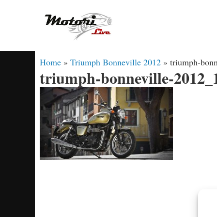
Vai
al
contenuto
Home
»
Triumph Bonneville 2012
»
triumph-bonn
triumph-bonneville-2012_