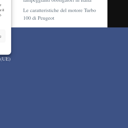
e
Le caratteristiche del motore Turbo
e il
ò
100 di Peugeot
e
 (UE)