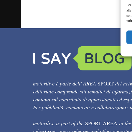
Per 
alle
com
infl
motorilive è parte dell' AREA
SPORT
del netw
editoriale comprende siti tematici di informaz
contano sul contributo di appassionati ed esper
Per pubblicità, comunicati e collaborazioni:
motorilive is part of the
SPORT AREA
in the
advertising, press releases and other opportun