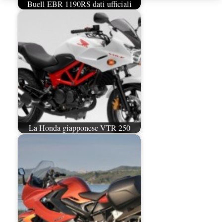
Buell EBR 1190RS dati ufficiali
La Honda giapponese VTR 250