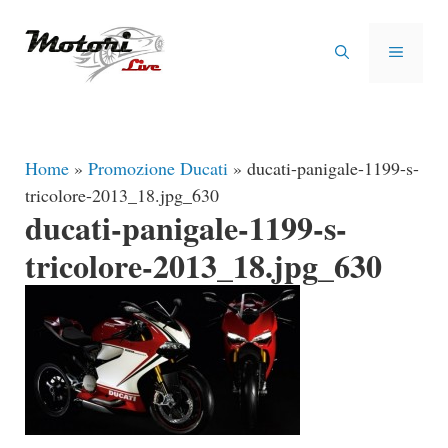
Vai
al
MENU
contenuto
Home
»
Promozione Ducati
»
ducati-panigale-1199-s-
tricolore-2013_18.jpg_630
ducati-panigale-1199-s-
tricolore-2013_18.jpg_630