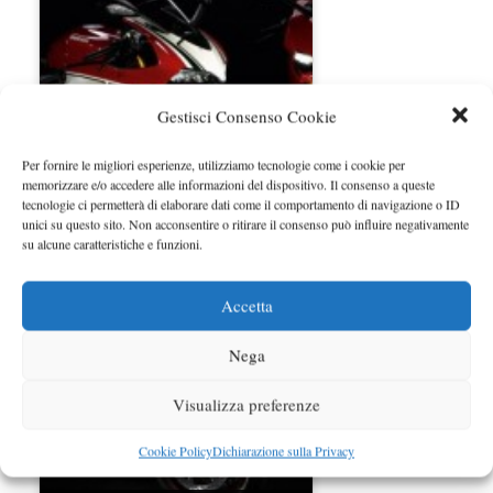
Gestisci Consenso Cookie
Per fornire le migliori esperienze, utilizziamo tecnologie come i cookie per
memorizzare e/o accedere alle informazioni del dispositivo. Il consenso a queste
tecnologie ci permetterà di elaborare dati come il comportamento di navigazione o ID
Nuova MV Agusta Brutale 920
unici su questo sito. Non acconsentire o ritirare il consenso può influire negativamente
su alcune caratteristiche e funzioni.
Accetta
Nega
Visualizza preferenze
Cookie Policy
Dichiarazione sulla Privacy