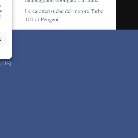
e
Le caratteristiche del motore Turbo
e il
ò
100 di Peugeot
e
 (UE)