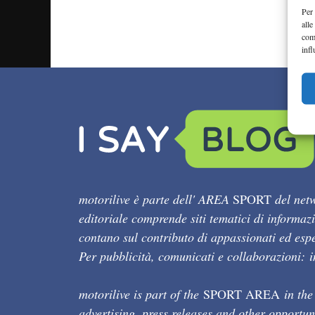
Per 
alle
com
infl
motorilive è parte dell' AREA
SPORT
del netw
editoriale comprende siti tematici di informaz
contano sul contributo di appassionati ed esper
Per pubblicità, comunicati e collaborazioni:
motorilive is part of the
SPORT AREA
in the
advertising, press releases and other opportun