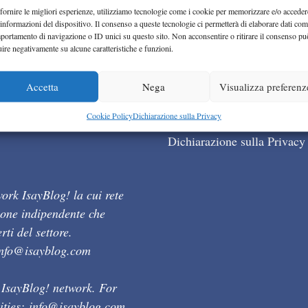
fornire le migliori esperienze, utilizziamo tecnologie come i cookie per memorizzare e/o acceder
 informazioni del dispositivo. Il consenso a queste tecnologie ci permetterà di elaborare dati com
portamento di navigazione o ID unici su questo sito. Non acconsentire o ritirare il consenso pu
uire negativamente su alcune caratteristiche e funzioni.
Accetta
Nega
Visualizza preferenz
Cookie Policy (UE)
Cookie Policy
Dichiarazione sulla Privacy
Dichiarazione sulla Privacy
ork IsayBlog! la cui rete
ione indipendente che
ti del settore.
info@isayblog.com
 IsayBlog! network. For
ities:
info@isayblog.com