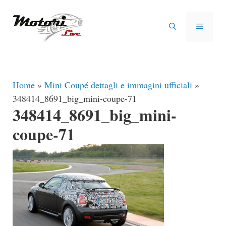
Vai
al
MENU
contenuto
Home
»
Mini Coupé dettagli e immagini ufficiali
»
348414_8691_big_mini-coupe-71
348414_8691_big_mini-
coupe-71