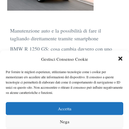
Manutenzione auto e la possibilità di fare il
tagliando direttamente tramite smartphone
BMW R 1250 GS: cosa cambia davvero con uno
scarico aftermarket omologato
Gestisci Consenso Cookie
Audi Q4 e-Tron 40 Business elettrica: mobilità
Per fornire le migliori esperienze, utilizziamo tecnologie come i cookie per
sostenibile, stile, anche con noleggio a lungo
memorizzare e/o accedere alle informazioni del dispositivo. Il consenso a queste
termine
tecnologie ci permetterà di elaborare dati come il comportamento di navigazione o ID
unici su questo sito. Non acconsentire o ritirare il consenso può influire negativamente
Ufficiale l’arrivo degli stop lampeggianti
su alcune caratteristiche e funzioni.
obbligatori in Italia
Accetta
Le caratteristiche del motore Turbo 100 di
Peugeot
Nega