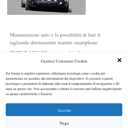
Manutenzione auto e la possibilità di fare il
tagliando direttamente tramite smartphone
BMW R 1250 GS: cosa cambia davvero con uno
scarico aftermarket omologato
Gestisci Consenso Cookie
Audi Q4 e-Tron 40 Business elettrica: mobilità
Per fornire le migliori esperienze, utilizziamo tecnologie come i cookie per
sostenibile, stile, anche con noleggio a lungo
memorizzare e/o accedere alle informazioni del dispositivo. Il consenso a queste
tecnologie ci permetterà di elaborare dati come il comportamento di navigazione o ID
termine
unici su questo sito. Non acconsentire o ritirare il consenso può influire negativamente
su alcune caratteristiche e funzioni.
Ufficiale l’arrivo degli stop lampeggianti
obbligatori in Italia
Accetta
Le caratteristiche del motore Turbo 100 di
Peugeot
Nega