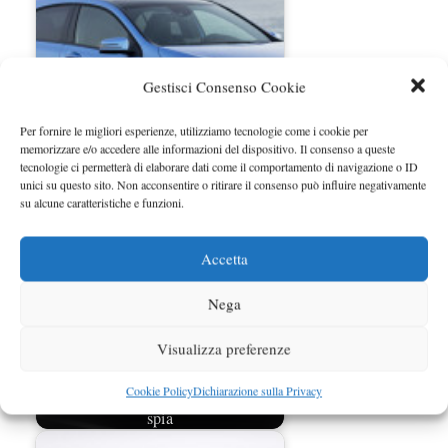
Gestisci Consenso Cookie
Per fornire le migliori esperienze, utilizziamo tecnologie come i cookie per
Mercedes Classe A e Classe B per
memorizzare e/o accedere alle informazioni del dispositivo. Il consenso a queste
neopatentati al debutto
tecnologie ci permetterà di elaborare dati come il comportamento di navigazione o ID
unici su questo sito. Non acconsentire o ritirare il consenso può influire negativamente
su alcune caratteristiche e funzioni.
Accetta
Nega
Visualizza preferenze
Cookie Policy
Dichiarazione sulla Privacy
Mercedes Classe C MY 2011 foto
spia