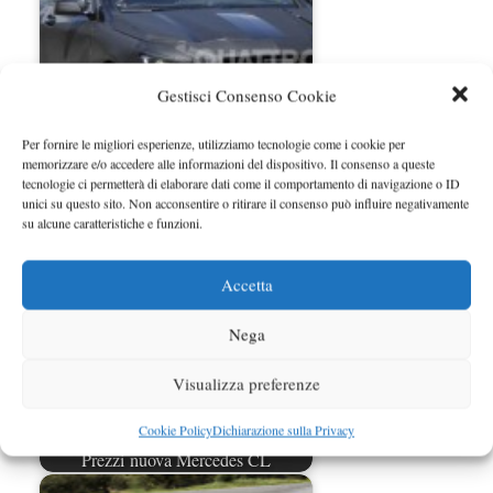
Gestisci Consenso Cookie
Per fornire le migliori esperienze, utilizziamo tecnologie come i cookie per
memorizzare e/o accedere alle informazioni del dispositivo. Il consenso a queste
Test Drive Mercedes GLK: le foto
tecnologie ci permetterà di elaborare dati come il comportamento di navigazione o ID
unici su questo sito. Non acconsentire o ritirare il consenso può influire negativamente
su alcune caratteristiche e funzioni.
Accetta
Nega
Visualizza preferenze
Cookie Policy
Dichiarazione sulla Privacy
Prezzi nuova Mercedes CL