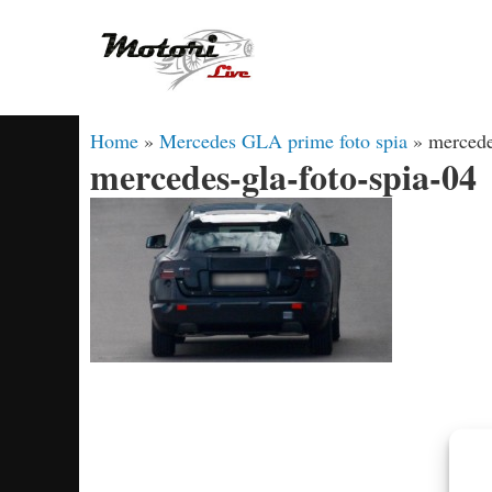
Vai
al
contenuto
Home
»
Mercedes GLA prime foto spia
»
mercede
mercedes-gla-foto-spia-04