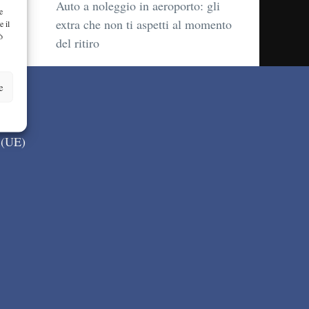
Auto a noleggio in aeroporto: gli
e
extra che non ti aspetti al momento
e il
ò
del ritiro
e
 (UE)