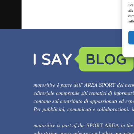
Per 
alle
com
infl
motorilive è parte dell' AREA
SPORT
del netw
editoriale comprende siti tematici di informaz
contano sul contributo di appassionati ed esper
Per pubblicità, comunicati e collaborazioni:
motorilive is part of the
SPORT AREA
in the
advertising, press releases and other opportun