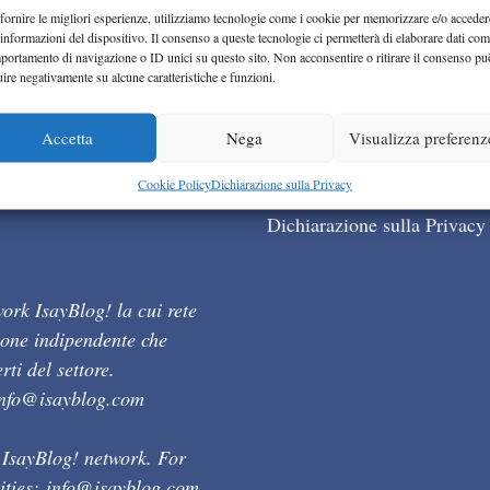
fornire le migliori esperienze, utilizziamo tecnologie come i cookie per memorizzare e/o acceder
 informazioni del dispositivo. Il consenso a queste tecnologie ci permetterà di elaborare dati com
portamento di navigazione o ID unici su questo sito. Non acconsentire o ritirare il consenso pu
uire negativamente su alcune caratteristiche e funzioni.
Accetta
Nega
Visualizza preferenz
Cookie Policy (UE)
Cookie Policy
Dichiarazione sulla Privacy
Dichiarazione sulla Privacy
ork IsayBlog! la cui rete
ione indipendente che
ti del settore.
info@isayblog.com
 IsayBlog! network. For
ities:
info@isayblog.com