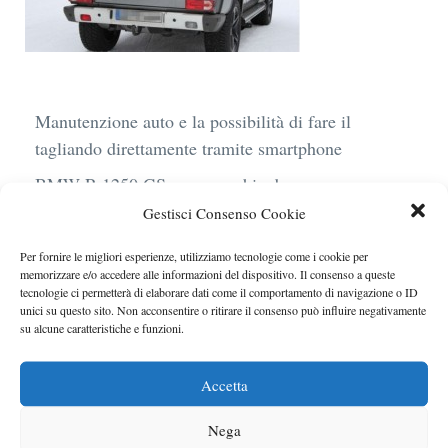
Manutenzione auto e la possibilità di fare il
tagliando direttamente tramite smartphone
BMW R 1250 GS: cosa cambia davvero con uno
scarico aftermarket omologato
Gestisci Consenso Cookie
Audi Q4 e-Tron 40 Business elettrica: mobilità
Per fornire le migliori esperienze, utilizziamo tecnologie come i cookie per
sostenibile, stile, anche con noleggio a lungo
memorizzare e/o accedere alle informazioni del dispositivo. Il consenso a queste
tecnologie ci permetterà di elaborare dati come il comportamento di navigazione o ID
termine
unici su questo sito. Non acconsentire o ritirare il consenso può influire negativamente
su alcune caratteristiche e funzioni.
Ufficiale l’arrivo degli stop lampeggianti
obbligatori in Italia
Accetta
Le caratteristiche del motore Turbo 100 di
Peugeot
Nega