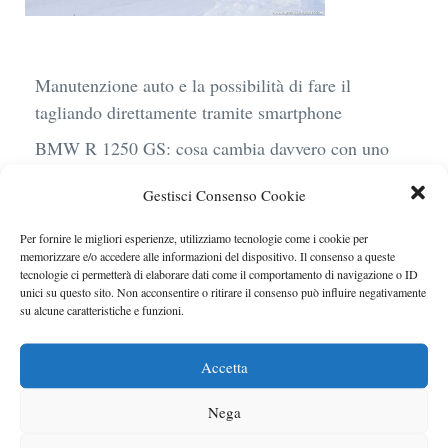
Manutenzione auto e la possibilità di fare il
tagliando direttamente tramite smartphone
BMW R 1250 GS: cosa cambia davvero con uno
scarico aftermarket omologato
Gestisci Consenso Cookie
Audi Q4 e-Tron 40 Business elettrica: mobilità
sostenibile, stile, anche con noleggio a lungo
Per fornire le migliori esperienze, utilizziamo tecnologie come i cookie per
memorizzare e/o accedere alle informazioni del dispositivo. Il consenso a queste
termine
tecnologie ci permetterà di elaborare dati come il comportamento di navigazione o ID
unici su questo sito. Non acconsentire o ritirare il consenso può influire negativamente
Ufficiale l’arrivo degli stop lampeggianti
su alcune caratteristiche e funzioni.
obbligatori in Italia
Le caratteristiche del motore Turbo 100 di
Accetta
Peugeot
Nega