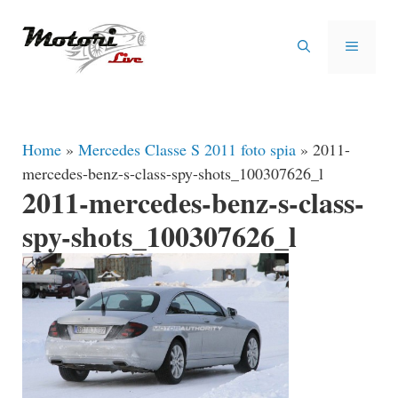
Vai
al
MENU
contenuto
Home
»
Mercedes Classe S 2011 foto spia
»
2011-
mercedes-benz-s-class-spy-shots_100307626_l
2011-mercedes-benz-s-class-
spy-shots_100307626_l