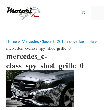
Vai
al
MENU
contenuto
Home
»
Mercedes Classe C 2014 nuove foto spia
»
mercedes_c-class_spy_shot_grille_0
mercedes_c-
class_spy_shot_grille_0