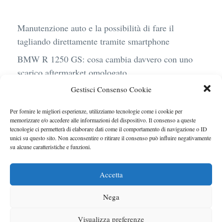
Manutenzione auto e la possibilità di fare il
tagliando direttamente tramite smartphone
BMW R 1250 GS: cosa cambia davvero con uno
scarico aftermarket omologato
Gestisci Consenso Cookie
Audi Q4 e-Tron 40 Business elettrica: mobilità
sostenibile, stile, anche con noleggio a lungo
Per fornire le migliori esperienze, utilizziamo tecnologie come i cookie per
termine
memorizzare e/o accedere alle informazioni del dispositivo. Il consenso a queste
tecnologie ci permetterà di elaborare dati come il comportamento di navigazione o ID
Ufficiale l’arrivo degli stop lampeggianti
unici su questo sito. Non acconsentire o ritirare il consenso può influire negativamente
su alcune caratteristiche e funzioni.
obbligatori in Italia
Le caratteristiche del motore Turbo 100 di
Accetta
Peugeot
Nega
Visualizza preferenze