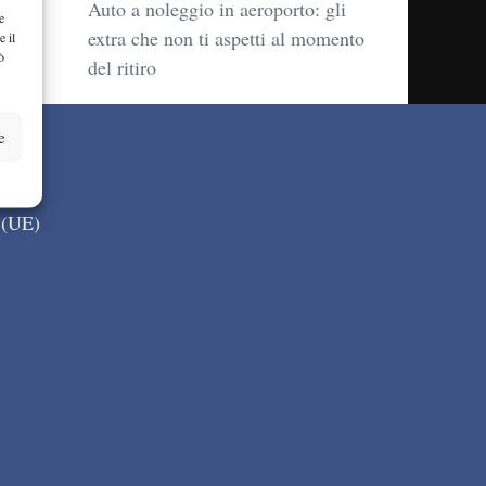
Auto a noleggio in aeroporto: gli
e
extra che non ti aspetti al momento
e il
ò
del ritiro
e
 (UE)