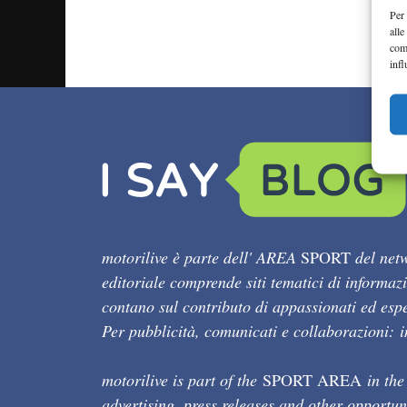
Per 
alle
com
infl
motorilive è parte dell' AREA
SPORT
del netw
editoriale comprende siti tematici di informaz
contano sul contributo di appassionati ed esper
Per pubblicità, comunicati e collaborazioni:
motorilive is part of the
SPORT AREA
in the
advertising, press releases and other opportun