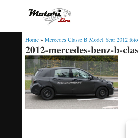
Vai
al
contenuto
Home
»
Mercedes Classe B Model Year 2012 foto
2012-mercedes-benz-b-clas