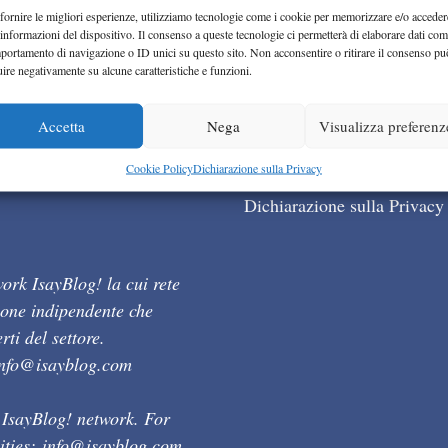
fornire le migliori esperienze, utilizziamo tecnologie come i cookie per memorizzare e/o acceder
 informazioni del dispositivo. Il consenso a queste tecnologie ci permetterà di elaborare dati com
portamento di navigazione o ID unici su questo sito. Non acconsentire o ritirare il consenso pu
uire negativamente su alcune caratteristiche e funzioni.
Accetta
Nega
Visualizza preferenz
Cookie Policy (UE)
Cookie Policy
Dichiarazione sulla Privacy
Dichiarazione sulla Privacy
ork IsayBlog! la cui rete
ione indipendente che
ti del settore.
info@isayblog.com
 IsayBlog! network. For
ities:
info@isayblog.com