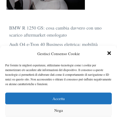
BMW R 1250 GS: cosa cambia davvero con uno
scarico aftermarket omologato
Audi Q4 e-Tron 40 Business elettrica: mobilità
sostenibile, stile, anche con noleggio a lungo
Gestisci Consenso Cookie
termine
Per fornire le migliori esperienze, utilizziamo tecnologie come i cookie per
Ufficiale l’arrivo degli stop lampeggianti
memorizzare e/o accedere alle informazioni del dispositivo. Il consenso a queste
obbligatori in Italia
tecnologie ci permetterà di elaborare dati come il comportamento di navigazione o ID
unici su questo sito. Non acconsentire o ritirare il consenso può influire negativamente
Le caratteristiche del motore Turbo 100 di
su alcune caratteristiche e funzioni.
Peugeot
Accetta
Auto a noleggio in aeroporto: gli extra che non ti
aspetti al momento del ritiro
Nega