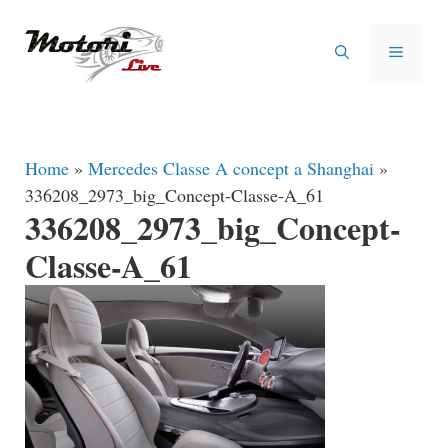
Vai
al
MENU
contenuto
Home
»
Mercedes Classe A concept a Shanghai
»
336208_2973_big_Concept-Classe-A_61
336208_2973_big_Concept-
Classe-A_61