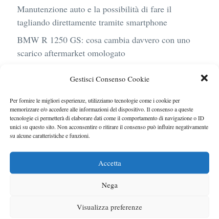
Manutenzione auto e la possibilità di fare il
tagliando direttamente tramite smartphone
BMW R 1250 GS: cosa cambia davvero con uno
scarico aftermarket omologato
Audi Q4 e-Tron 40 Business elettrica: mobilità
Gestisci Consenso Cookie
sostenibile, stile, anche con noleggio a lungo
termine
Per fornire le migliori esperienze, utilizziamo tecnologie come i cookie per
memorizzare e/o accedere alle informazioni del dispositivo. Il consenso a queste
Ufficiale l’arrivo degli stop lampeggianti
tecnologie ci permetterà di elaborare dati come il comportamento di navigazione o ID
obbligatori in Italia
unici su questo sito. Non acconsentire o ritirare il consenso può influire negativamente
su alcune caratteristiche e funzioni.
Le caratteristiche del motore Turbo 100 di
Peugeot
Accetta
Nega
Visualizza preferenze