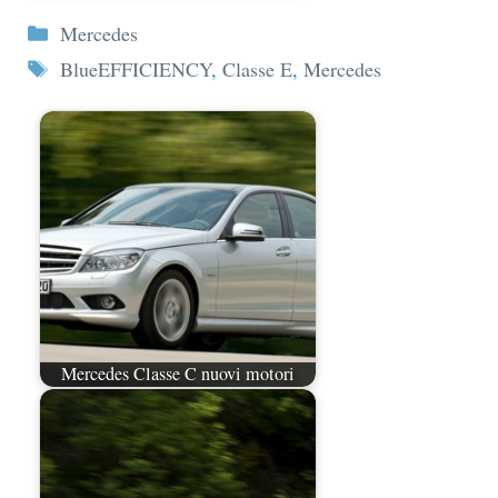
Categorie
Mercedes
Tag
BlueEFFICIENCY
,
Classe E
,
Mercedes
Mercedes Classe C nuovi motori