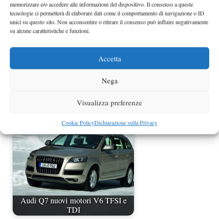
memorizzare e/o accedere alle informazioni del dispositivo. Il consenso a queste
tecnologie ci permetterà di elaborare dati come il comportamento di navigazione o ID
unici su questo sito. Non acconsentire o ritirare il consenso può influire negativamente
su alcune caratteristiche e funzioni.
Accetta
Mercedes Classe E ancora più
Nega
efficiente
Visualizza preferenze
Cookie Policy
Dichiarazione sulla Privacy
Audi Q7 nuovi motori V6 TFSI e
TDI