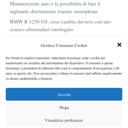
Manutenzione auto e la possibilità di fare il
tagliando direttamente tramite smartphone
BMW R 1250 GS: cosa cambia davvero con uno
scarico aftermarket omologato
Audi Q4 e-Tron 40 Business elettrica: mobilità
Gestisci Consenso Cookie
sostenibile, stile, anche con noleggio a lungo
termine
Per fornire le migliori esperienze, utilizziamo tecnologie come i cookie per
memorizzare e/o accedere alle informazioni del dispositivo. Il consenso a queste
Ufficiale l’arrivo degli stop lampeggianti
tecnologie ci permetterà di elaborare dati come il comportamento di navigazione o ID
obbligatori in Italia
unici su questo sito. Non acconsentire o ritirare il consenso può influire negativamente
su alcune caratteristiche e funzioni.
Le caratteristiche del motore Turbo 100 di
Peugeot
Accetta
Nega
Visualizza preferenze