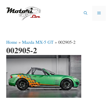
Vai
al
MENU
contenuto
Home
»
Mazda MX-5 GT
»
002905-2
002905-2