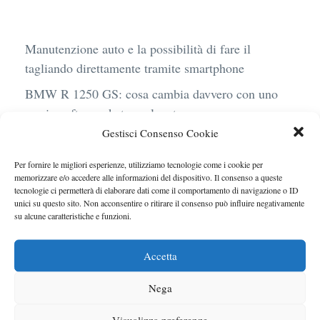
Manutenzione auto e la possibilità di fare il
tagliando direttamente tramite smartphone
BMW R 1250 GS: cosa cambia davvero con uno
scarico aftermarket omologato
Gestisci Consenso Cookie
Audi Q4 e-Tron 40 Business elettrica: mobilità
sostenibile, stile, anche con noleggio a lungo
Per fornire le migliori esperienze, utilizziamo tecnologie come i cookie per
termine
memorizzare e/o accedere alle informazioni del dispositivo. Il consenso a queste
tecnologie ci permetterà di elaborare dati come il comportamento di navigazione o ID
Ufficiale l’arrivo degli stop lampeggianti
unici su questo sito. Non acconsentire o ritirare il consenso può influire negativamente
su alcune caratteristiche e funzioni.
obbligatori in Italia
Le caratteristiche del motore Turbo 100 di
Accetta
Peugeot
Nega
Visualizza preferenze