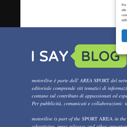
Per 
alle
com
infl
motorilive è parte dell' AREA
SPORT
del netw
editoriale comprende siti tematici di informaz
contano sul contributo di appassionati ed esper
Per pubblicità, comunicati e collaborazioni:
motorilive is part of the
SPORT AREA
in the
advertising, press releases and other opportun