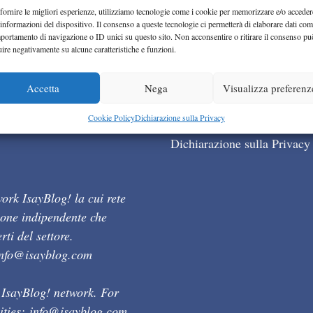
fornire le migliori esperienze, utilizziamo tecnologie come i cookie per memorizzare e/o acceder
 informazioni del dispositivo. Il consenso a queste tecnologie ci permetterà di elaborare dati com
portamento di navigazione o ID unici su questo sito. Non acconsentire o ritirare il consenso pu
uire negativamente su alcune caratteristiche e funzioni.
Accetta
Nega
Visualizza preferenz
Cookie Policy (UE)
Cookie Policy
Dichiarazione sulla Privacy
Dichiarazione sulla Privacy
ork IsayBlog! la cui rete
ione indipendente che
ti del settore.
info@isayblog.com
 IsayBlog! network. For
ities:
info@isayblog.com