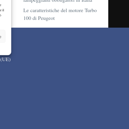
e
Le caratteristiche del motore Turbo
e il
ò
100 di Peugeot
e
 (UE)