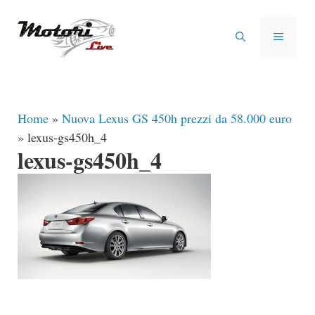
Vai
al
MENU
contenuto
Home
»
Nuova Lexus GS 450h prezzi da 58.000 euro
»
lexus-gs450h_4
lexus-gs450h_4