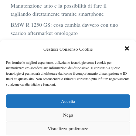
Manutenzione auto e la possibilità di fare il
tagliando direttamente tramite smartphone
BMW R 1250 GS: cosa cambia davvero con uno
scarico aftermarket omologato
Audi Q4 e-Tron 40 Business elettrica: mobilità
Gestisci Consenso Cookie
sostenibile, stile, anche con noleggio a lungo
termine
Per fornire le migliori esperienze, utilizziamo tecnologie come i cookie per
memorizzare e/o accedere alle informazioni del dispositivo. Il consenso a queste
Ufficiale l’arrivo degli stop lampeggianti
tecnologie ci permetterà di elaborare dati come il comportamento di navigazione o ID
obbligatori in Italia
unici su questo sito. Non acconsentire o ritirare il consenso può influire negativamente
su alcune caratteristiche e funzioni.
Le caratteristiche del motore Turbo 100 di
Peugeot
Accetta
Nega
Visualizza preferenze