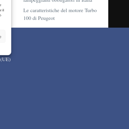
e
Le caratteristiche del motore Turbo
e il
ò
100 di Peugeot
e
 (UE)