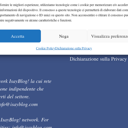
fornire le migliori esperienze, utilizziamo tecnologie come i cookie per memorizzare e/o acceder
 informazioni del dispositivo. Il consenso a queste tecnologie ci permetterà di elaborare dati com
portamento di navigazione o ID unici su questo sito. Non acconsentire o ritirare il consenso pu
uire negativamente su alcune caratteristiche e funzioni.
Accetta
Nega
Visualizza preferenz
Cookie Policy (UE)
Cookie Policy
Dichiarazione sulla Privacy
Dichiarazione sulla Privacy
ork IsayBlog! la cui rete
ione indipendente che
ti del settore.
info@isayblog.com
 IsayBlog! network. For
ities:
info@isayblog.com