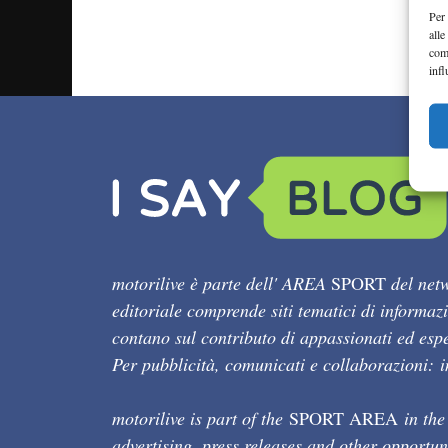
Per 
alle
com
infl
motorilive è parte dell' AREA
SPORT
del netw
editoriale comprende siti tematici di informaz
contano sul contributo di appassionati ed esper
Per pubblicità, comunicati e collaborazioni:
motorilive is part of the
SPORT AREA
in the
advertising, press releases and other opportun