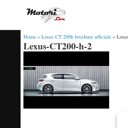
Vai
al
contenuto
Home
»
Lexus CT 200h brochure ufficiale
»
Lexu
Lexus-CT200-h-2