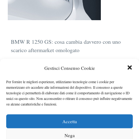
BMW R 1250 GS: cosa cambia davvero con uno
scarico aftermarket omologato
Audi Q4 e-Tron 40 Business elettrica: mobilità
Gestisci Consenso Cookie
sostenibile, stile, anche con noleggio a lungo
termine
Per fornire le migliori esperienze, utilizziamo tecnologie come i cookie per
memorizzare e/o accedere alle informazioni del dispositivo. Il consenso a queste
Ufficiale l’arrivo degli stop lampeggianti
tecnologie ci permetterà di elaborare dati come il comportamento di navigazione o ID
obbligatori in Italia
unici su questo sito. Non acconsentire o ritirare il consenso può influire negativamente
su alcune caratteristiche e funzioni.
Le caratteristiche del motore Turbo 100 di
Peugeot
Accetta
Auto a noleggio in aeroporto: gli extra che non ti
Nega
aspetti al momento del ritiro