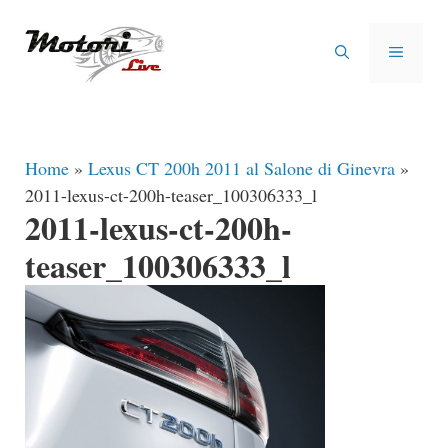
Vai
al
MENU
contenuto
Home
»
Lexus CT 200h 2011 al Salone di Ginevra
»
2011-lexus-ct-200h-teaser_100306333_l
2011-lexus-ct-200h-
teaser_100306333_l