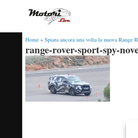
Vai
al
contenuto
Home
»
Spiata ancora una volta la nuova Range R
range-rover-sport-spy-nov