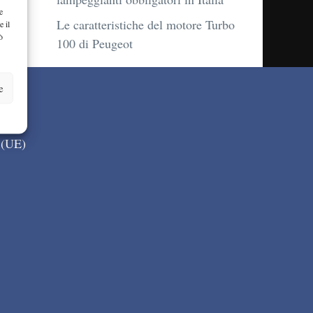
e
Le caratteristiche del motore Turbo
e il
ò
100 di Peugeot
e
 (UE)