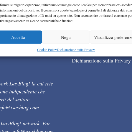
fornire le migliori esperienze, utilizziamo tecnologie come i cookie per memorizzare e/o acceder
 informazioni del dispositivo. Il consenso a queste tecnologie ci permetterà di elaborare dati com
portamento di navigazione o ID unici su questo sito. Non acconsentire o ritirare il consenso pu
uire negativamente su alcune caratteristiche e funzioni.
Accetta
Nega
Visualizza preferenz
Cookie Policy (UE)
Cookie Policy
Dichiarazione sulla Privacy
Dichiarazione sulla Privacy
ork IsayBlog! la cui rete
ione indipendente che
ti del settore.
info@isayblog.com
 IsayBlog! network. For
ities:
info@isayblog.com