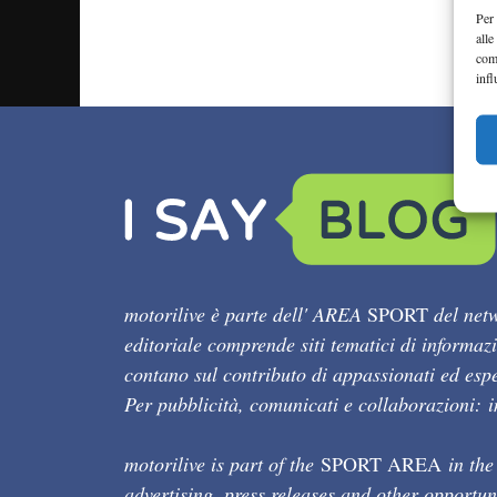
Per 
alle
com
infl
motorilive è parte dell' AREA
SPORT
del netw
editoriale comprende siti tematici di informaz
contano sul contributo di appassionati ed esper
Per pubblicità, comunicati e collaborazioni:
motorilive is part of the
SPORT AREA
in the
advertising, press releases and other opportun