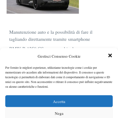
Manutenzione auto e la possibilità di fare il
tagliando direttamente tramite smartphone
BMW R 1250 GS: cosa cambia davvero con uno
scarico aftermarket omologato
Gestisci Consenso Cookie
Audi Q4 e-Tron 40 Business elettrica: mobilità
Per fornire le migliori esperienze, utilizziamo tecnologie come i cookie per
sostenibile, stile, anche con noleggio a lungo
memorizzare e/o accedere alle informazioni del dispositivo. Il consenso a queste
tecnologie ci permetterà di elaborare dati come il comportamento di navigazione o ID
termine
unici su questo sito. Non acconsentire o ritirare il consenso può influire negativamente
su alcune caratteristiche e funzioni.
Ufficiale l’arrivo degli stop lampeggianti
obbligatori in Italia
Accetta
Le caratteristiche del motore Turbo 100 di
Peugeot
Nega