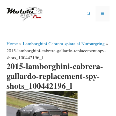
Vai
al
MENU
contenuto
Home
»
Lamborghini Cabrera spiata al Nurburgring
»
2015-lamborghini-cabrera-gallardo-replacement-spy-
shots_100442196_l
2015-lamborghini-cabrera-
gallardo-replacement-spy-
shots_100442196_l