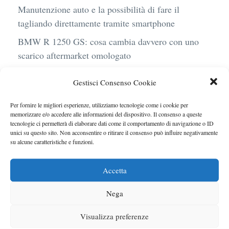
Manutenzione auto e la possibilità di fare il
tagliando direttamente tramite smartphone
BMW R 1250 GS: cosa cambia davvero con uno
scarico aftermarket omologato
Audi Q4 e-Tron 40 Business elettrica: mobilità
Gestisci Consenso Cookie
sostenibile, stile, anche con noleggio a lungo
termine
Per fornire le migliori esperienze, utilizziamo tecnologie come i cookie per
memorizzare e/o accedere alle informazioni del dispositivo. Il consenso a queste
Ufficiale l’arrivo degli stop lampeggianti
tecnologie ci permetterà di elaborare dati come il comportamento di navigazione o ID
obbligatori in Italia
unici su questo sito. Non acconsentire o ritirare il consenso può influire negativamente
su alcune caratteristiche e funzioni.
Le caratteristiche del motore Turbo 100 di
Peugeot
Accetta
Nega
Visualizza preferenze