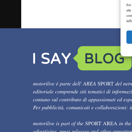
Per 
alle
com
infl
motorilive è parte dell' AREA
SPORT
del netw
editoriale comprende siti tematici di informaz
contano sul contributo di appassionati ed esper
Per pubblicità, comunicati e collaborazioni:
motorilive is part of the
SPORT AREA
in the
advertising, press releases and other opportun