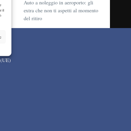
Auto a noleggio in aeroporto: gli
e
extra che non ti aspetti al momento
e il
ò
del ritiro
e
 (UE)