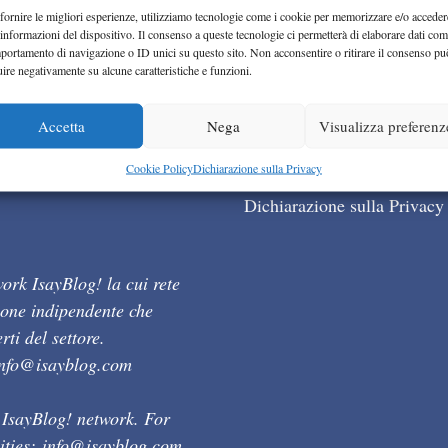
fornire le migliori esperienze, utilizziamo tecnologie come i cookie per memorizzare e/o acceder
 informazioni del dispositivo. Il consenso a queste tecnologie ci permetterà di elaborare dati com
portamento di navigazione o ID unici su questo sito. Non acconsentire o ritirare il consenso pu
uire negativamente su alcune caratteristiche e funzioni.
Accetta
Nega
Visualizza preferenz
Cookie Policy (UE)
Cookie Policy
Dichiarazione sulla Privacy
Dichiarazione sulla Privacy
ork IsayBlog! la cui rete
ione indipendente che
ti del settore.
info@isayblog.com
 IsayBlog! network. For
ities:
info@isayblog.com