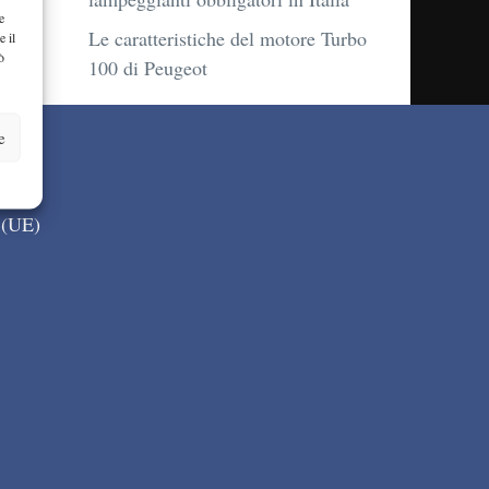
e
Le caratteristiche del motore Turbo
e il
ò
100 di Peugeot
e
 (UE)