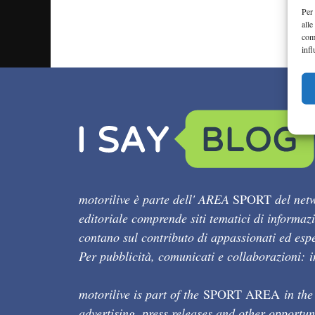
Per 
alle
com
infl
motorilive è parte dell' AREA
SPORT
del netw
editoriale comprende siti tematici di informaz
contano sul contributo di appassionati ed esper
Per pubblicità, comunicati e collaborazioni:
motorilive is part of the
SPORT AREA
in the
advertising, press releases and other opportun