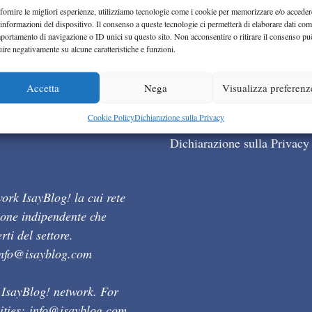
fornire le migliori esperienze, utilizziamo tecnologie come i cookie per memorizzare e/o acceder
 informazioni del dispositivo. Il consenso a queste tecnologie ci permetterà di elaborare dati com
portamento di navigazione o ID unici su questo sito. Non acconsentire o ritirare il consenso pu
uire negativamente su alcune caratteristiche e funzioni.
Accetta
Nega
Visualizza preferenz
Cookie Policy (UE)
Cookie Policy
Dichiarazione sulla Privacy
Dichiarazione sulla Privacy
ork IsayBlog! la cui rete
ione indipendente che
ti del settore.
info@isayblog.com
 IsayBlog! network. For
ities:
info@isayblog.com