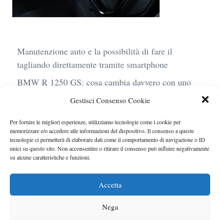
Manutenzione auto e la possibilità di fare il
tagliando direttamente tramite smartphone
BMW R 1250 GS: cosa cambia davvero con uno
scarico aftermarket omologato
Gestisci Consenso Cookie
Audi Q4 e-Tron 40 Business elettrica: mobilità
Per fornire le migliori esperienze, utilizziamo tecnologie come i cookie per
sostenibile, stile, anche con noleggio a lungo
memorizzare e/o accedere alle informazioni del dispositivo. Il consenso a queste
termine
tecnologie ci permetterà di elaborare dati come il comportamento di navigazione o ID
unici su questo sito. Non acconsentire o ritirare il consenso può influire negativamente
Ufficiale l’arrivo degli stop lampeggianti
su alcune caratteristiche e funzioni.
obbligatori in Italia
Accetta
Le caratteristiche del motore Turbo 100 di
Peugeot
Nega