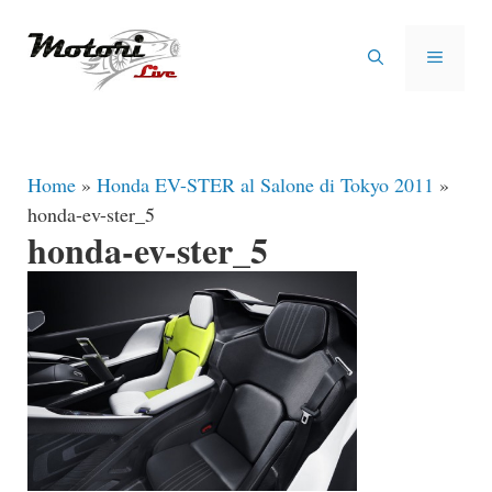
Vai
al
MENU
contenuto
Home
»
Honda EV-STER al Salone di Tokyo 2011
»
honda-ev-ster_5
honda-ev-ster_5