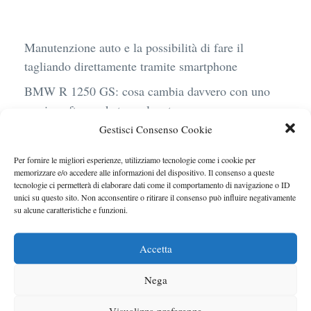
Manutenzione auto e la possibilità di fare il
tagliando direttamente tramite smartphone
BMW R 1250 GS: cosa cambia davvero con uno
scarico aftermarket omologato
Gestisci Consenso Cookie
Audi Q4 e-Tron 40 Business elettrica: mobilità
sostenibile, stile, anche con noleggio a lungo
Per fornire le migliori esperienze, utilizziamo tecnologie come i cookie per
termine
memorizzare e/o accedere alle informazioni del dispositivo. Il consenso a queste
tecnologie ci permetterà di elaborare dati come il comportamento di navigazione o ID
Ufficiale l’arrivo degli stop lampeggianti
unici su questo sito. Non acconsentire o ritirare il consenso può influire negativamente
su alcune caratteristiche e funzioni.
obbligatori in Italia
Le caratteristiche del motore Turbo 100 di
Accetta
Peugeot
Nega
Visualizza preferenze