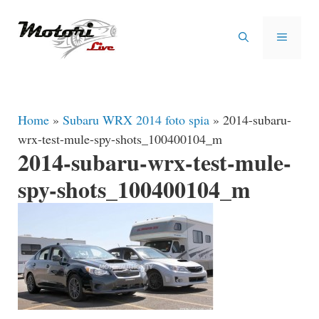
Vai
al
MENU
contenuto
Home
»
Subaru WRX 2014 foto spia
»
2014-subaru-
wrx-test-mule-spy-shots_100400104_m
2014-subaru-wrx-test-mule-
spy-shots_100400104_m