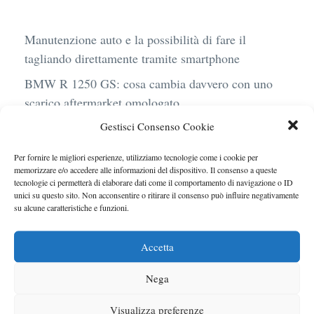
Manutenzione auto e la possibilità di fare il
tagliando direttamente tramite smartphone
BMW R 1250 GS: cosa cambia davvero con uno
scarico aftermarket omologato
Gestisci Consenso Cookie
Audi Q4 e-Tron 40 Business elettrica: mobilità
sostenibile, stile, anche con noleggio a lungo
Per fornire le migliori esperienze, utilizziamo tecnologie come i cookie per
termine
memorizzare e/o accedere alle informazioni del dispositivo. Il consenso a queste
tecnologie ci permetterà di elaborare dati come il comportamento di navigazione o ID
Ufficiale l’arrivo degli stop lampeggianti
unici su questo sito. Non acconsentire o ritirare il consenso può influire negativamente
su alcune caratteristiche e funzioni.
obbligatori in Italia
Le caratteristiche del motore Turbo 100 di
Accetta
Peugeot
Nega
Visualizza preferenze