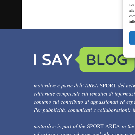
Per 
alle
com
infl
motorilive è parte dell' AREA
SPORT
del netw
editoriale comprende siti tematici di informaz
contano sul contributo di appassionati ed esper
Per pubblicità, comunicati e collaborazioni:
motorilive is part of the
SPORT AREA
in the
advertising, press releases and other opportun