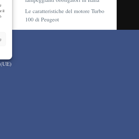
e
Le caratteristiche del motore Turbo
e il
ò
100 di Peugeot
e
 (UE)