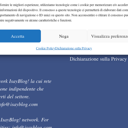
fornire le migliori esperienze, utilizziamo tecnologie come i cookie per memorizzare e/o acceder
 informazioni del dispositivo. Il consenso a queste tecnologie ci permetterà di elaborare dati com
portamento di navigazione o ID unici su questo sito. Non acconsentire o ritirare il consenso pu
uire negativamente su alcune caratteristiche e funzioni.
Accetta
Nega
Visualizza preferenz
Cookie Policy (UE)
Cookie Policy
Dichiarazione sulla Privacy
Dichiarazione sulla Privacy
ork IsayBlog! la cui rete
ione indipendente che
ti del settore.
info@isayblog.com
 IsayBlog! network. For
ities:
info@isayblog.com