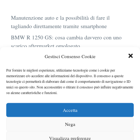
Manutenzione auto e la possibilità di fare il
tagliando direttamente tramite smartphone
BMW R 1250 GS: cosa cambia davvero con uno
scarico aftermarket omologato
Gestisci Consenso Cookie
Audi Q4 e-Tron 40 Business elettrica: mobilità
sostenibile, stile, anche con noleggio a lungo
Per fornire le migliori esperienze, utilizziamo tecnologie come i cookie per
termine
memorizzare e/o accedere alle informazioni del dispositivo. Il consenso a queste
tecnologie ci permetterà di elaborare dati come il comportamento di navigazione o ID
Ufficiale l’arrivo degli stop lampeggianti
unici su questo sito. Non acconsentire o ritirare il consenso può influire negativamente
su alcune caratteristiche e funzioni.
obbligatori in Italia
Le caratteristiche del motore Turbo 100 di
Accetta
Peugeot
Nega
Visualizza preferenze