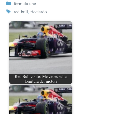
Categorie
formula uno
Tag
red bull
,
ricciardo
Red Bull contro Mercedes sulla
fornitura dei motori