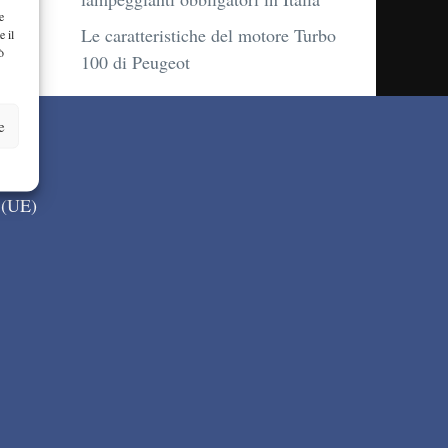
e
Le caratteristiche del motore Turbo
e il
ò
100 di Peugeot
e
 (UE)