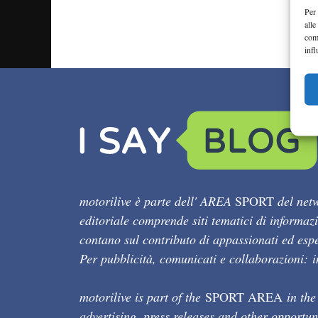
Per 
alle
com
infl
motorilive è parte dell' AREA
SPORT
del netw
editoriale comprende siti tematici di informaz
contano sul contributo di appassionati ed esper
Per pubblicità, comunicati e collaborazioni:
motorilive is part of the
SPORT AREA
in the
advertising, press releases and other opportun