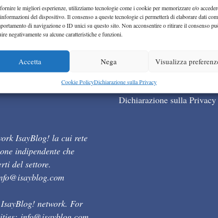
fornire le migliori esperienze, utilizziamo tecnologie come i cookie per memorizzare e/o acceder
 informazioni del dispositivo. Il consenso a queste tecnologie ci permetterà di elaborare dati com
portamento di navigazione o ID unici su questo sito. Non acconsentire o ritirare il consenso pu
uire negativamente su alcune caratteristiche e funzioni.
Accetta
Nega
Visualizza preferenz
Cookie Policy (UE)
Cookie Policy
Dichiarazione sulla Privacy
Dichiarazione sulla Privacy
ork IsayBlog! la cui rete
ione indipendente che
ti del settore.
info@isayblog.com
 IsayBlog! network. For
ities:
info@isayblog.com