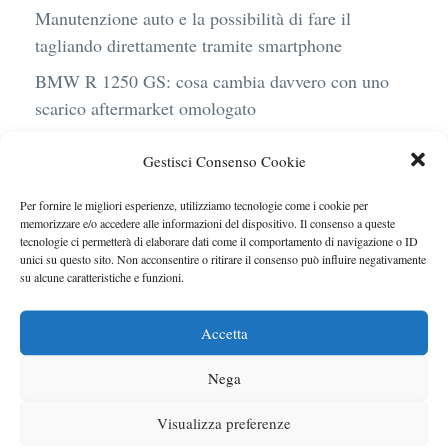
Manutenzione auto e la possibilità di fare il
tagliando direttamente tramite smartphone
BMW R 1250 GS: cosa cambia davvero con uno
scarico aftermarket omologato
Audi Q4 e-Tron 40 Business elettrica: mobilità
Gestisci Consenso Cookie
sostenibile, stile, anche con noleggio a lungo
termine
Per fornire le migliori esperienze, utilizziamo tecnologie come i cookie per
memorizzare e/o accedere alle informazioni del dispositivo. Il consenso a queste
Ufficiale l’arrivo degli stop lampeggianti
tecnologie ci permetterà di elaborare dati come il comportamento di navigazione o ID
obbligatori in Italia
unici su questo sito. Non acconsentire o ritirare il consenso può influire negativamente
su alcune caratteristiche e funzioni.
Le caratteristiche del motore Turbo 100 di
Peugeot
Accetta
Nega
Visualizza preferenze