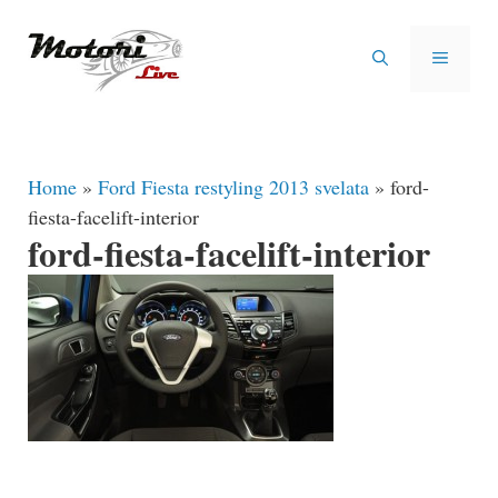
Vai
al
MENU
contenuto
Home
»
Ford Fiesta restyling 2013 svelata
»
ford-
fiesta-facelift-interior
ford-fiesta-facelift-interior