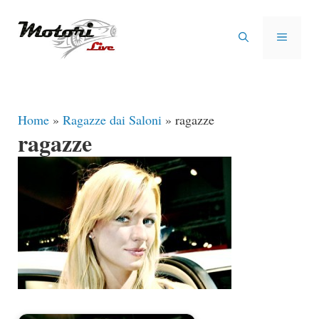
Vai
al
MENU
contenuto
Home
»
Ragazze dai Saloni
»
ragazze
ragazze