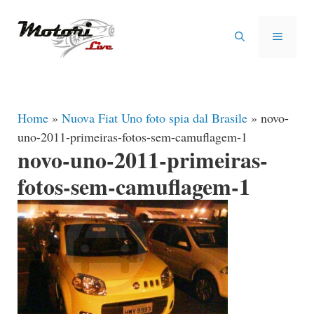
Vai
al
MENU
contenuto
Home
»
Nuova Fiat Uno foto spia dal Brasile
»
novo-
uno-2011-primeiras-fotos-sem-camuflagem-1
novo-uno-2011-primeiras-
fotos-sem-camuflagem-1