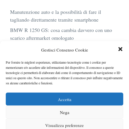
Manutenzione auto e la possibilità di fare il
tagliando direttamente tramite smartphone
BMW R 1250 GS: cosa cambia davvero con uno
scarico aftermarket omologato
Audi Q4 e-Tron 40 Business elettrica: mobilità
Gestisci Consenso Cookie
sostenibile, stile, anche con noleggio a lungo
Per fornire le migliori esperienze, utilizziamo tecnologie come i cookie per
termine
memorizzare e/o accedere alle informazioni del dispositivo. Il consenso a queste
tecnologie ci permetterà di elaborare dati come il comportamento di navigazione o ID
Ufficiale l’arrivo degli stop lampeggianti
unici su questo sito. Non acconsentire o ritirare il consenso può influire negativamente
obbligatori in Italia
su alcune caratteristiche e funzioni.
Le caratteristiche del motore Turbo 100 di
Accetta
Peugeot
Nega
Visualizza preferenze