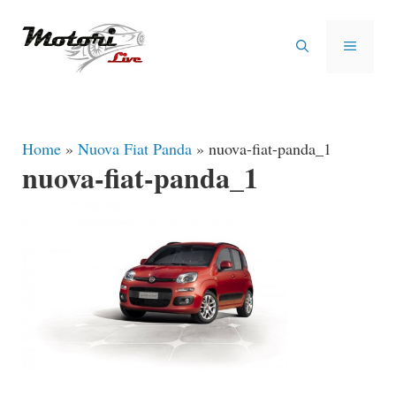
Vai
al
MENU
contenuto
Home
»
Nuova Fiat Panda
»
nuova-fiat-panda_1
nuova-fiat-panda_1