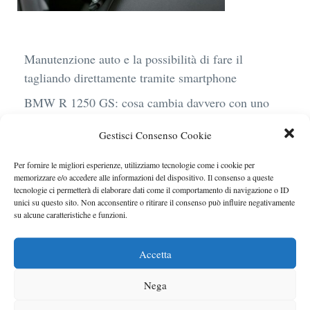
Manutenzione auto e la possibilità di fare il
tagliando direttamente tramite smartphone
BMW R 1250 GS: cosa cambia davvero con uno
scarico aftermarket omologato
Gestisci Consenso Cookie
Audi Q4 e-Tron 40 Business elettrica: mobilità
sostenibile, stile, anche con noleggio a lungo
Per fornire le migliori esperienze, utilizziamo tecnologie come i cookie per
memorizzare e/o accedere alle informazioni del dispositivo. Il consenso a queste
termine
tecnologie ci permetterà di elaborare dati come il comportamento di navigazione o ID
unici su questo sito. Non acconsentire o ritirare il consenso può influire negativamente
Ufficiale l’arrivo degli stop lampeggianti
su alcune caratteristiche e funzioni.
obbligatori in Italia
Le caratteristiche del motore Turbo 100 di
Accetta
Peugeot
Nega