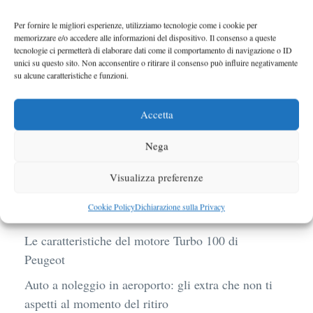
Per fornire le migliori esperienze, utilizziamo tecnologie come i cookie per
memorizzare e/o accedere alle informazioni del dispositivo. Il consenso a queste
Ferrari 458 Challenge foto spia da
tecnologie ci permetterà di elaborare dati come il comportamento di navigazione o ID
Vallelunga
unici su questo sito. Non acconsentire o ritirare il consenso può influire negativamente
su alcune caratteristiche e funzioni.
BMW R 1250 GS: cosa cambia davvero con uno
scarico aftermarket omologato
Accetta
Audi Q4 e-Tron 40 Business elettrica: mobilità
Nega
sostenibile, stile, anche con noleggio a lungo
termine
Visualizza preferenze
Ufficiale l’arrivo degli stop lampeggianti
Cookie Policy
Dichiarazione sulla Privacy
obbligatori in Italia
Le caratteristiche del motore Turbo 100 di
Peugeot
Auto a noleggio in aeroporto: gli extra che non ti
aspetti al momento del ritiro