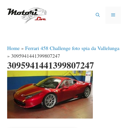
Vai
al
MENU
contenuto
Home
»
Ferrari 458 Challenge foto spia da Vallelunga
»
3095941441399807247
3095941441399807247