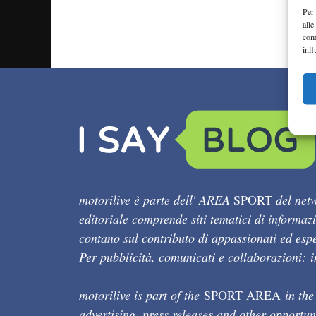
Per 
alle
com
infl
motorilive è parte dell' AREA
SPORT
del netw
editoriale comprende siti tematici di informaz
contano sul contributo di appassionati ed esper
Per pubblicità, comunicati e collaborazioni:
motorilive is part of the
SPORT AREA
in the
advertising, press releases and other opportun