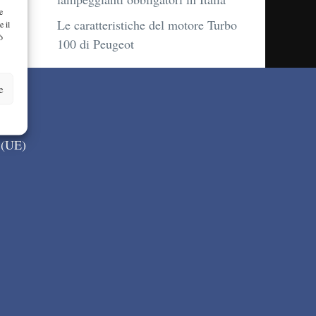
e
Le caratteristiche del motore Turbo
e il
ò
100 di Peugeot
e
 (UE)