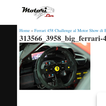
Vai
al
contenuto
Home
»
Ferrari 458 Challenge al Motor Show di
313566_3958_big_ferrari-4