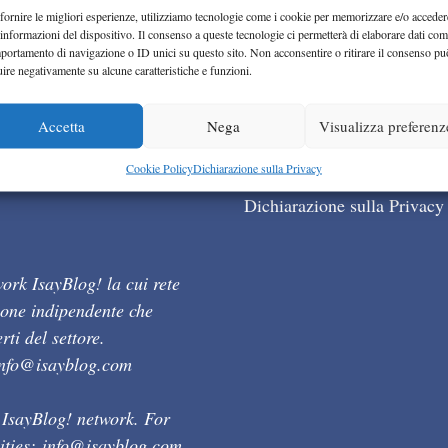
fornire le migliori esperienze, utilizziamo tecnologie come i cookie per memorizzare e/o acceder
 informazioni del dispositivo. Il consenso a queste tecnologie ci permetterà di elaborare dati com
portamento di navigazione o ID unici su questo sito. Non acconsentire o ritirare il consenso pu
uire negativamente su alcune caratteristiche e funzioni.
Accetta
Nega
Visualizza preferenz
Cookie Policy (UE)
Cookie Policy
Dichiarazione sulla Privacy
Dichiarazione sulla Privacy
ork IsayBlog! la cui rete
ione indipendente che
ti del settore.
info@isayblog.com
 IsayBlog! network. For
ities:
info@isayblog.com