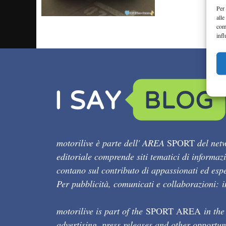
Per 
alle
com
infl
motorilive è parte dell' AREA
SPORT
del netw
editoriale comprende siti tematici di informaz
contano sul contributo di appassionati ed esper
Per pubblicità, comunicati e collaborazioni:
motorilive is part of the
SPORT AREA
in the
advertising, press releases and other opportun