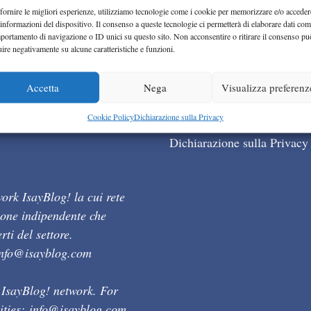
fornire le migliori esperienze, utilizziamo tecnologie come i cookie per memorizzare e/o acceder
 informazioni del dispositivo. Il consenso a queste tecnologie ci permetterà di elaborare dati com
portamento di navigazione o ID unici su questo sito. Non acconsentire o ritirare il consenso pu
uire negativamente su alcune caratteristiche e funzioni.
Accetta
Nega
Visualizza preferenz
Cookie Policy (UE)
Cookie Policy
Dichiarazione sulla Privacy
Dichiarazione sulla Privacy
ork IsayBlog! la cui rete
ione indipendente che
ti del settore.
info@isayblog.com
 IsayBlog! network. For
ities:
info@isayblog.com