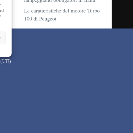
e
Le caratteristiche del motore Turbo
e il
ò
100 di Peugeot
e
 (UE)