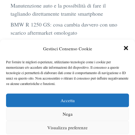
Manutenzione auto e la possibilità di fare il
tagliando direttamente tramite smartphone
BMW R 1250 GS: cosa cambia davvero con uno
scarico aftermarket omologato
Audi Q4 e-Tron 40 Business elettrica: mobilità
Gestisci Consenso Cookie
sostenibile, stile, anche con noleggio a lungo
termine
Per fornire le migliori esperienze, utilizziamo tecnologie come i cookie per
memorizzare e/o accedere alle informazioni del dispositivo. Il consenso a queste
Ufficiale l’arrivo degli stop lampeggianti
tecnologie ci permetterà di elaborare dati come il comportamento di navigazione o ID
obbligatori in Italia
unici su questo sito. Non acconsentire o ritirare il consenso può influire negativamente
su alcune caratteristiche e funzioni.
Le caratteristiche del motore Turbo 100 di
Peugeot
Accetta
Nega
Visualizza preferenze