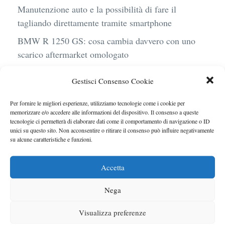
Manutenzione auto e la possibilità di fare il
tagliando direttamente tramite smartphone
BMW R 1250 GS: cosa cambia davvero con uno
scarico aftermarket omologato
Audi Q4 e-Tron 40 Business elettrica: mobilità
Gestisci Consenso Cookie
sostenibile, stile, anche con noleggio a lungo
termine
Per fornire le migliori esperienze, utilizziamo tecnologie come i cookie per
memorizzare e/o accedere alle informazioni del dispositivo. Il consenso a queste
Ufficiale l’arrivo degli stop lampeggianti
tecnologie ci permetterà di elaborare dati come il comportamento di navigazione o ID
obbligatori in Italia
unici su questo sito. Non acconsentire o ritirare il consenso può influire negativamente
su alcune caratteristiche e funzioni.
Le caratteristiche del motore Turbo 100 di
Peugeot
Accetta
Nega
Visualizza preferenze