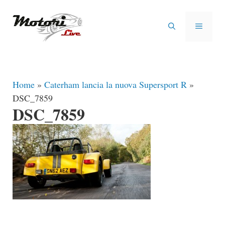
Vai
al
MENU
contenuto
Home
»
Caterham lancia la nuova Supersport R
»
DSC_7859
DSC_7859