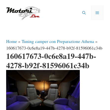
Vai
al
MENU
contenuto
Home
»
Tuning camper con Preparazione Athena
»
160617673-0c6e8a19-447b-4278-b92f-81596061c34b
160617673-0c6e8a19-447b-
4278-b92f-81596061c34b