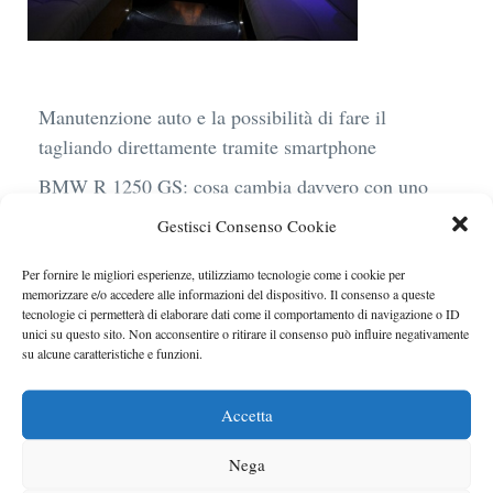
Manutenzione auto e la possibilità di fare il
tagliando direttamente tramite smartphone
BMW R 1250 GS: cosa cambia davvero con uno
scarico aftermarket omologato
Gestisci Consenso Cookie
Audi Q4 e-Tron 40 Business elettrica: mobilità
Per fornire le migliori esperienze, utilizziamo tecnologie come i cookie per
sostenibile, stile, anche con noleggio a lungo
memorizzare e/o accedere alle informazioni del dispositivo. Il consenso a queste
termine
tecnologie ci permetterà di elaborare dati come il comportamento di navigazione o ID
unici su questo sito. Non acconsentire o ritirare il consenso può influire negativamente
Ufficiale l’arrivo degli stop lampeggianti
su alcune caratteristiche e funzioni.
obbligatori in Italia
Accetta
Le caratteristiche del motore Turbo 100 di
Peugeot
Nega