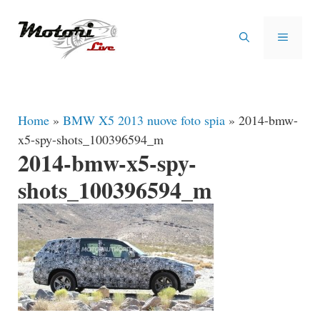
Vai
al
MENU
contenuto
Home
»
BMW X5 2013 nuove foto spia
»
2014-bmw-
x5-spy-shots_100396594_m
2014-bmw-x5-spy-
shots_100396594_m