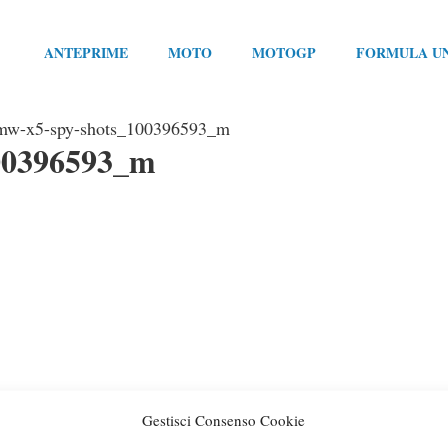
ANTEPRIME
MOTO
MOTOGP
FORMULA U
mw-x5-spy-shots_100396593_m
00396593_m
Gestisci Consenso Cookie