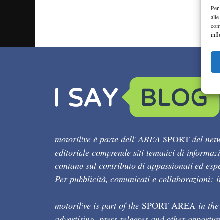
Per 
alle
com
infl
motorilive è parte dell' AREA
SPORT
del netw
editoriale comprende siti tematici di informaz
contano sul contributo di appassionati ed esper
Per pubblicità, comunicati e collaborazioni:
motorilive is part of the
SPORT AREA
in the
advertising, press releases and other opportun