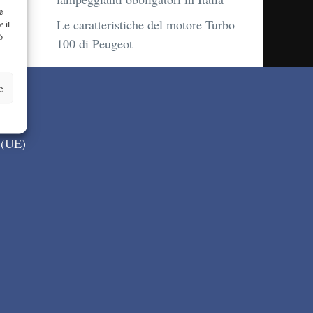
e
Le caratteristiche del motore Turbo
e il
ò
100 di Peugeot
e
 (UE)