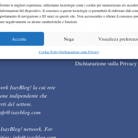
fornire le migliori esperienze, utilizziamo tecnologie come i cookie per memorizzare e/o acceder
 informazioni del dispositivo. Il consenso a queste tecnologie ci permetterà di elaborare dati com
portamento di navigazione o ID unici su questo sito. Non acconsentire o ritirare il consenso pu
uire negativamente su alcune caratteristiche e funzioni.
Accetta
Nega
Visualizza preferenz
Cookie Policy (UE)
Cookie Policy
Dichiarazione sulla Privacy
Dichiarazione sulla Privacy
ork IsayBlog! la cui rete
ione indipendente che
ti del settore.
info@isayblog.com
 IsayBlog! network. For
ities:
info@isayblog.com