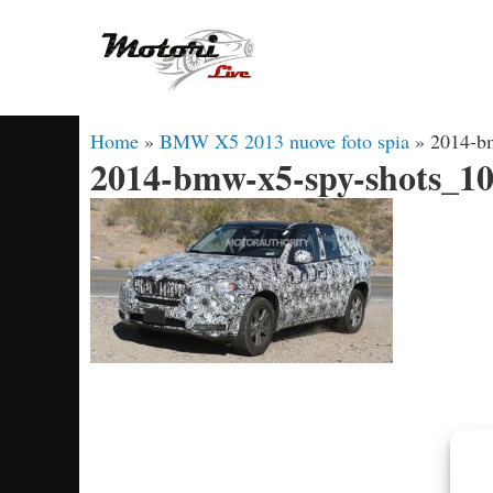
Vai
al
contenuto
Home
»
BMW X5 2013 nuove foto spia
»
2014-b
2014-bmw-x5-spy-shots_1